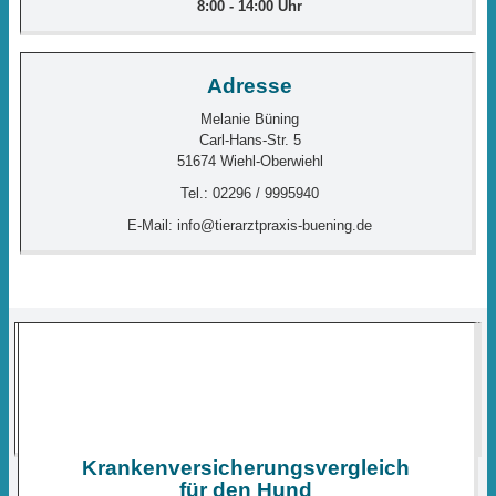
8:00
- 14:00 Uhr
Adresse
Melanie Büning
Carl-Hans-Str. 5
51674 Wiehl-Oberwiehl
Tel.: 02296 / 9995940
E-Mail: info@tierarztpraxis-buening.de
Notdienste
Die Tierärzteschaft ist für Sie im Notfall täglich von 18:00 - 24:00
Uhr da. Welche Tierärzte am jeweiligen Tag oder Wochenende
Dienst haben, erfahren Sie unter:
www.tieraerzte-oberberg.de
.
Krankenversicherungsvergleich
für den Hund